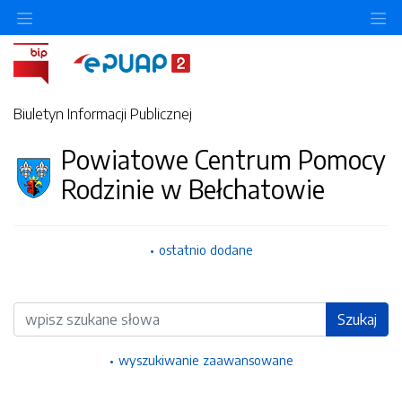
Ukryj/pokaż menu przedmiotowe
Uk
Biuletyn Informacji Publicznej
Powiatowe Centrum Pomocy
Rodzinie w Bełchatowie
ostatnio dodane
Wyszukiwarka
Szukaj
wyszukiwanie zaawansowane