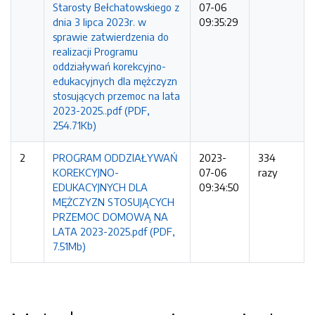
Starosty Bełchatowskiego z
07-06
dnia 3 lipca 2023r. w
09:35:29
sprawie zatwierdzenia do
realizacji Programu
oddziaływań korekcyjno-
edukacyjnych dla mężczyzn
stosujących przemoc na lata
2023-2025..pdf (PDF,
254.71Kb)
2
PROGRAM ODDZIAŁYWAŃ
2023-
334
KOREKCYJNO-
07-06
razy
EDUKACYJNYCH DLA
09:34:50
MĘŻCZYZN STOSUJĄCYCH
PRZEMOC DOMOWĄ NA
LATA 2023-2025.pdf (PDF,
7.51Mb)